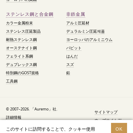
ステンレス鋼と合金鋼
非鉄金属
カラー金属粉末
アルミ圧延材
ステンレス圧延製品
デュラルミン圧延제품
耐熱ステンレス鋼
ヨーロッパのアルミニウム
オーステナイト鋼
バビット
フェライト系鋼
はんだ
デュプレックス鋼
スズ
特別鋼のGOST規格
鉛
工具鋼
© 2007–2026. 「Auremo」社.
サイトマップ
詳細情報
ウェブサイトデ
AGB（利用規約）
ザイン —
Fresh
このサイトに訪問することで、クッキー使用
OK