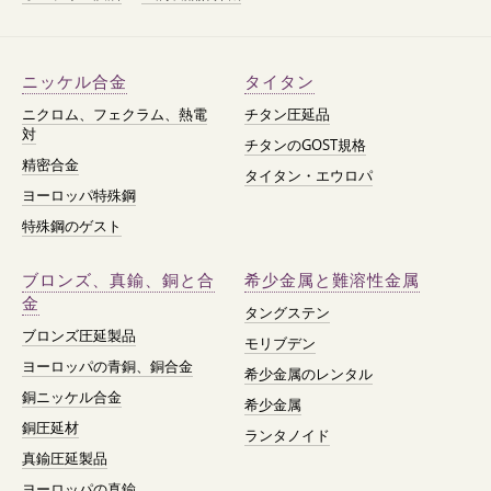
ニッケル合金
タイタン
ニクロム、フェクラム、熱電
チタン圧延品
対
チタンのGOST規格
精密合金
タイタン・エウロパ
ヨーロッパ特殊鋼
特殊鋼のゲスト
ブロンズ、真鍮、銅と合
希少金属と難溶性金属
金
タングステン
ブロンズ圧延製品
モリブデン
ヨーロッパの青銅、銅合金
希少金属のレンタル
銅ニッケル合金
希少金属
銅圧延材
ランタノイド
真鍮圧延製品
ヨーロッパの真鍮