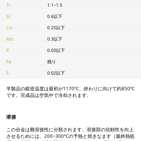
Ti:
1.1−1.5
Si:
0.6以下
Cu:
0.25以下
Mo:
0.3以下
P:
0.03以下
Fe:
残り
S:
0.02以下
半製品の鍛造温度は最初が1170°C、終わりに向けて約850°C
です。完成品は空気中で冷却されます。
溶接
この合金は難溶接性に分類されます。溶接部の信頼性を向上
させるためには、200−300°Cの予熱と焼きなます（最終熱処