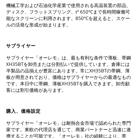
機械工学および石油化学産業で使用される高温装置の部品、
ディスク、フラットスプリング、t° 650°Cまで長時間稼働可
能なスクリーンに利用されます。850°Cを超えると、スケー
ルの活発な形成が始まります。
サプライヤー
サプライヤー「オーレモ」は、最も有利な条件で薄板、帯鋼
ХН35ВТを卸売または分割払いで提供しています。倉庫には
半製品の品揃えが豊富にあります。常にХН35ВТの帯鋼、薄
板が用意されており、価格はサプライヤーからの最適なもの
です。本日中に帯鋼、薄板ХН35ВТを購入できます。卸売顧
客には割引価格があります。
購入、価格設定
サプライヤー「オーレモ」は耐熱合金市場で認められた専門
家です。東欧の代理店を通じて、商業パートナーと迅速に連
携することが可能です。「オーレモ」社の経験により、帯