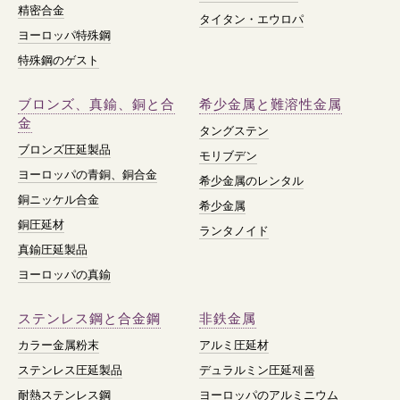
精密合金
タイタン・エウロパ
ヨーロッパ特殊鋼
特殊鋼のゲスト
ブロンズ、真鍮、銅と合
希少金属と難溶性金属
金
タングステン
ブロンズ圧延製品
モリブデン
ヨーロッパの青銅、銅合金
希少金属のレンタル
銅ニッケル合金
希少金属
銅圧延材
ランタノイド
真鍮圧延製品
ヨーロッパの真鍮
ステンレス鋼と合金鋼
非鉄金属
カラー金属粉末
アルミ圧延材
ステンレス圧延製品
デュラルミン圧延제품
耐熱ステンレス鋼
ヨーロッパのアルミニウム