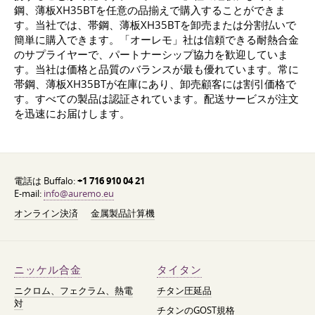
鋼、薄板ХН35ВТを任意の品揃えで購入することができま
す。当社では、帯鋼、薄板ХН35ВТを卸売または分割払いで
簡単に購入できます。「オーレモ」社は信頼できる耐熱合金
のサプライヤーで、パートナーシップ協力を歓迎していま
す。当社は価格と品質のバランスが最も優れています。常に
帯鋼、薄板ХН35ВТが在庫にあり、卸売顧客には割引価格で
す。すべての製品は認証されています。配送サービスが注文
を迅速にお届けします。
電話は Buffalo:
+1 716 910 04 21
E-mail:
info@auremo.eu
オンライン決済
金属製品計算機
ニッケル合金
タイタン
ニクロム、フェクラム、熱電
チタン圧延品
対
チタンのGOST規格