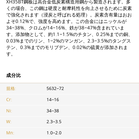
ХН35ВТ鋼板は高合金低炭素構造用鋼から製造されます。多
くの場合、この鋼は硬度と耐摩耗性を向上させるために炭素
で強化されます（浸炭と呼ばれる処理）。炭素含有量はおお
よそ0.12%で、強度を高めます。この合金にはニッケルが
34−38%、クロムが14−16%、鉄が38−47%含まれていま
す。添加物として、約1.1−1.5%のチタン、0.25%までの銅、
0.03%までのリン、1−2%のマンガン、2.3−3.5%のタングス
テン、0.3%までのモリブデン、0.02%の硫黄が添加されま
す。
成分比
規格:
5632−72
Cr:
14−16
Ni:
34−38
W:
2.3−3.5
Mn:
1.0−2.0