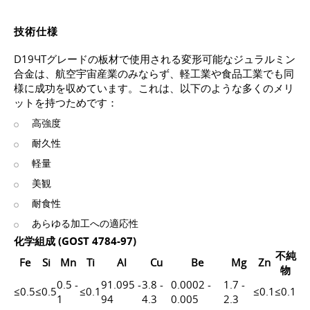
技術仕様
D19ЧTグレードの板材で使用される変形可能なジュラルミン
合金は、航空宇宙産業のみならず、軽工業や食品工業でも同
様に成功を収めています。これは、以下のような多くのメリ
ットを持つためです：
高強度
耐久性
軽量
美観
耐食性
あらゆる加工への適応性
化学組成 (GOST 4784-97)
不純
Fe
Si
Mn
Ti
Al
Cu
Be
Mg
Zn
物
0.5 -
91.095 -
3.8 -
0.0002 -
1.7 -
≤0.5
≤0.5
≤0.1
≤0.1
≤0.1
1
94
4.3
0.005
2.3