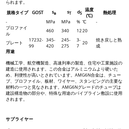
られます。
温度
s
s
d
規格タイプ
GOST
熱処理
в
T
5
(℃)
-
MPa
MPa
%
℃
-
プロファイ
460
340
12
20
ル
17232-
345-
245-
3-
焼き戻しと熟
プレート
20
99
420
275
7
成
用途
機械工学、航空機製造、高速列車の製造、住宅や工業施設の
建造に使用されます。この合金はアルミニウムより硬いた
め、利便性が高いとされています。AMG6N合金は、チュー
ブ、プロファイル、板材、ワイヤー、スタンピングの主要な
材料の一つと見なされます。AMG6Nグレードのチューブは
建設構造物の部分や、特殊な用途のパイプライン敷設に使用
されます。
サプライヤー