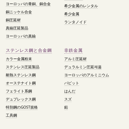
ヨーロッパの青銅、銅合金
希少金属のレンタル
銅ニッケル合金
希少金属
銅圧延材
ランタノイド
真鍮圧延製品
ヨーロッパの真鍮
ステンレス鋼と合金鋼
非鉄金属
カラー金属粉末
アルミ圧延材
ステンレス圧延製品
デュラルミン圧延제품
耐熱ステンレス鋼
ヨーロッパのアルミニウム
オーステナイト鋼
バビット
フェライト系鋼
はんだ
デュプレックス鋼
スズ
特別鋼のGOST規格
鉛
工具鋼