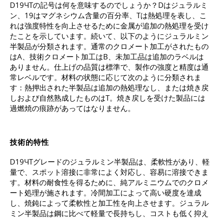
D19ЧTの記号は何を意味するのでしょうか？Dはジュラルミ
ン、19はマグネシウム含量の百分率、Tは熱処理を表し、こ
れは強度特性を向上させるために金属が追加の熱処理を受け
たことを示しています。続いて、以下のようにジュラルミン
半製品が分類されます。通常のクロメート加工がされたもの
はA、技術クロメート加工はB、未加工品は追加のラベルは
ありません。仕上げの品質は標準で、製作の強度と精度は通
常レベルです。材料の状態に応じて次のように分類されま
す：熱押出された半製品は追加の熱処理なし、または焼き戻
しおよび自然熟成したものはT。焼き戻しを受けた製品には
過燃焼の痕跡があってはなりません。
技術的特性
D19ЧTグレードのジュラルミン半製品は、柔軟性があり、軽
量で、スポット溶接に非常によく対応し、容易に溶接できま
す。材料の耐食性を得るために、純アルミニウムでのクロメ
ート処理が施されます。冷間加工によって高い硬度を達成
し、焼鈍によって柔軟性と加工性を向上させます。ジュラル
ミン半製品は鋼に比べて軽量で長持ちし、コストも低く抑え