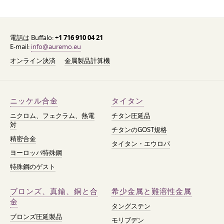
電話は Buffalo:
+1 716 910 04 21
E-mail:
info@auremo.eu
オンライン決済
金属製品計算機
ニッケル合金
タイタン
ニクロム、フェクラム、熱電
チタン圧延品
対
チタンのGOST規格
精密合金
タイタン・エウロパ
ヨーロッパ特殊鋼
特殊鋼のゲスト
ブロンズ、真鍮、銅と合
希少金属と難溶性金属
金
タングステン
ブロンズ圧延製品
モリブデン