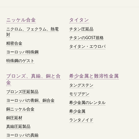
ニッケル合金
タイタン
ニクロム、フェクラム、熱電
チタン圧延品
対
チタンのGOST規格
精密合金
タイタン・エウロパ
ヨーロッパ特殊鋼
特殊鋼のゲスト
ブロンズ、真鍮、銅と合
希少金属と難溶性金属
金
タングステン
ブロンズ圧延製品
モリブデン
ヨーロッパの青銅、銅合金
希少金属のレンタル
銅ニッケル合金
希少金属
銅圧延材
ランタノイド
真鍮圧延製品
ヨーロッパの真鍮