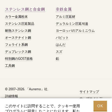
ステンレス鋼と合金鋼
非鉄金属
カラー金属粉末
アルミ圧延材
ステンレス圧延製品
デュラルミン圧延제품
耐熱ステンレス鋼
ヨーロッパのアルミニウム
オーステナイト鋼
バビット
フェライト系鋼
はんだ
デュプレックス鋼
スズ
特別鋼のGOST規格
鉛
工具鋼
© 2007–2026. 「Auremo」社.
サイトマップ
詳細情報
ウェブサイトデ
AGB（利用規約）
ザイン —
Fresh
このサイトに訪問することで、クッキー使用
OK
リコール通知
プログラムに同意したことになります。私た