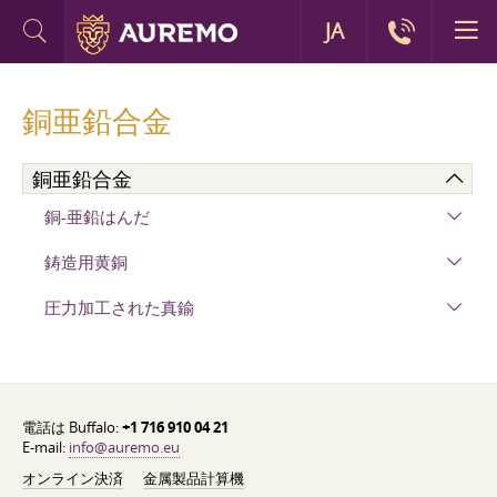
JA
銅亜鉛合金
銅亜鉛合金
銅-亜鉛はんだ
鋳造用黄銅
圧力加工された真鍮
電話は Buffalo:
+1 716 910 04 21
E-mail:
info@auremo.eu
オンライン決済
金属製品計算機