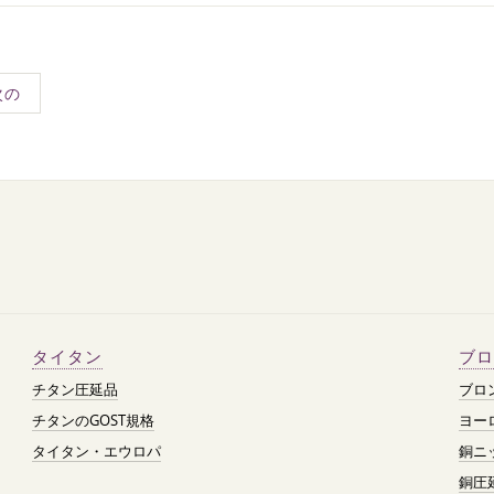
次の
タイタン
ブロ
チタン圧延品
ブロ
チタンのGOST規格
ヨー
タイタン・エウロパ
銅ニ
銅圧