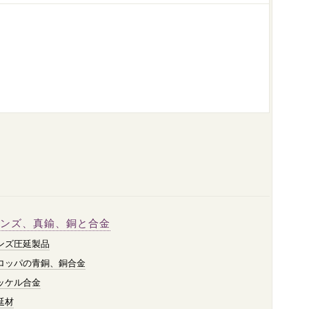
ンズ、真鍮、銅と合金
ンズ圧延製品
ロッパの青銅、銅合金
ッケル合金
延材