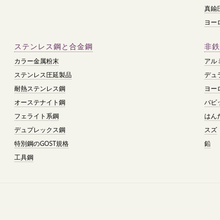
真鍮
ヨー
ステンレス鋼と合金鋼
非鉄
カラー金属粉末
アル
ステンレス圧延製品
デュ
耐熱ステンレス鋼
ヨー
オーステナイト鋼
バビ
フェライト系鋼
はん
デュプレックス鋼
スズ
特別鋼のGOST規格
鉛
工具鋼