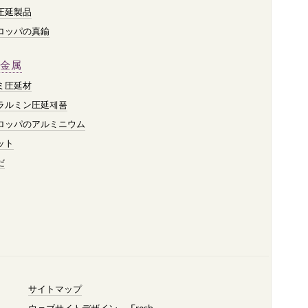
圧延製品
ロッパの真鍮
金属
ミ圧延材
ラルミン圧延제품
ロッパのアルミニウム
ット
だ
サイトマップ