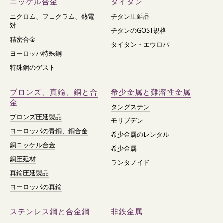
ニッケル合金
タイタン
ニクロム、フェクラム、熱電
チタン圧延品
対
チタンのGOST規格
精密合金
タイタン・エウロパ
ヨーロッパ特殊鋼
特殊鋼のゲスト
ブロンズ、真鍮、銅と合
希少金属と難溶性金属
金
タングステン
ブロンズ圧延製品
モリブデン
ヨーロッパの青銅、銅合金
希少金属のレンタル
銅ニッケル合金
希少金属
銅圧延材
ランタノイド
真鍮圧延製品
ヨーロッパの真鍮
ステンレス鋼と合金鋼
非鉄金属