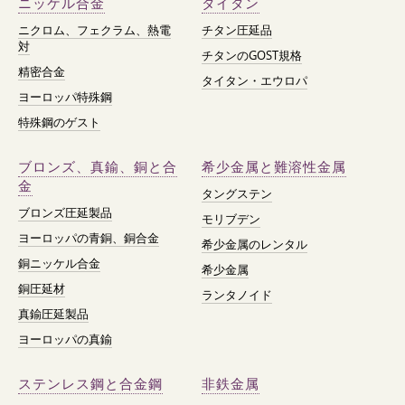
ニッケル合金
タイタン
ニクロム、フェクラム、熱電
チタン圧延品
対
チタンのGOST規格
精密合金
タイタン・エウロパ
ヨーロッパ特殊鋼
特殊鋼のゲスト
ブロンズ、真鍮、銅と合
希少金属と難溶性金属
金
タングステン
ブロンズ圧延製品
モリブデン
ヨーロッパの青銅、銅合金
希少金属のレンタル
銅ニッケル合金
希少金属
銅圧延材
ランタノイド
真鍮圧延製品
ヨーロッパの真鍮
ステンレス鋼と合金鋼
非鉄金属