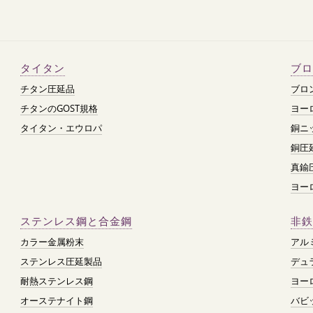
タイタン
ブロ
チタン圧延品
ブロ
チタンのGOST規格
ヨー
タイタン・エウロパ
銅ニ
銅圧
真鍮
ヨー
ステンレス鋼と合金鋼
非鉄
カラー金属粉末
アル
ステンレス圧延製品
デュ
耐熱ステンレス鋼
ヨー
オーステナイト鋼
バビ