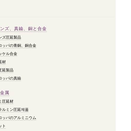
ンズ、真鍮、銅と合金
ンズ圧延製品
ロッパの青銅、銅合金
ッケル合金
延材
圧延製品
ロッパの真鍮
金属
ミ圧延材
ラルミン圧延제품
ロッパのアルミニウム
ット