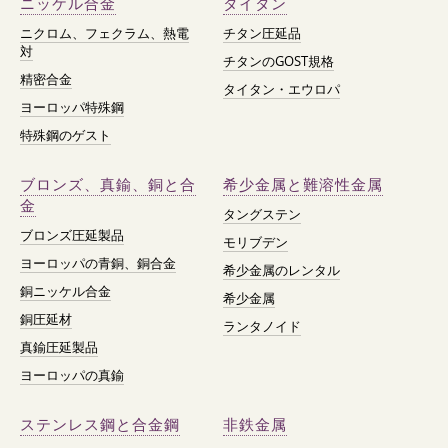
ニッケル合金
タイタン
ニクロム、フェクラム、熱電
チタン圧延品
対
チタンのGOST規格
精密合金
タイタン・エウロパ
ヨーロッパ特殊鋼
特殊鋼のゲスト
ブロンズ、真鍮、銅と合
希少金属と難溶性金属
金
タングステン
ブロンズ圧延製品
モリブデン
ヨーロッパの青銅、銅合金
希少金属のレンタル
銅ニッケル合金
希少金属
銅圧延材
ランタノイド
真鍮圧延製品
ヨーロッパの真鍮
ステンレス鋼と合金鋼
非鉄金属