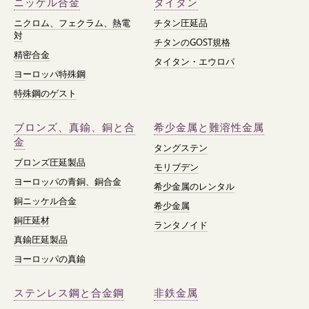
ニッケル合金
タイタン
ニクロム、フェクラム、熱電
チタン圧延品
対
チタンのGOST規格
精密合金
タイタン・エウロパ
ヨーロッパ特殊鋼
特殊鋼のゲスト
ブロンズ、真鍮、銅と合
希少金属と難溶性金属
金
タングステン
ブロンズ圧延製品
モリブデン
ヨーロッパの青銅、銅合金
希少金属のレンタル
銅ニッケル合金
希少金属
銅圧延材
ランタノイド
真鍮圧延製品
ヨーロッパの真鍮
ステンレス鋼と合金鋼
非鉄金属