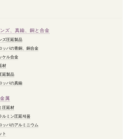
ンズ、真鍮、銅と合金
ンズ圧延製品
ロッパの青銅、銅合金
ッケル合金
延材
圧延製品
ロッパの真鍮
金属
ミ圧延材
ラルミン圧延제품
ロッパのアルミニウム
ット