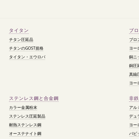
タイタン
ブロ
チタン圧延品
ブロ
チタンのGOST規格
ヨー
タイタン・エウロパ
銅ニ
銅圧
真鍮
ヨー
ステンレス鋼と合金鋼
非鉄
カラー金属粉末
アル
ステンレス圧延製品
デュ
耐熱ステンレス鋼
ヨー
オーステナイト鋼
バビ