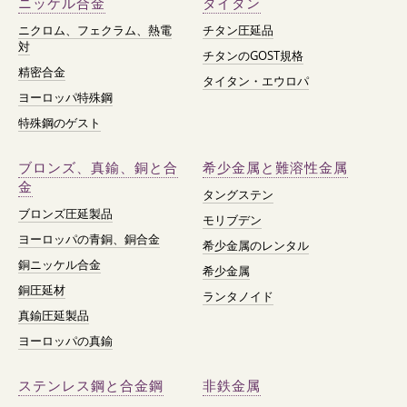
ニッケル合金
タイタン
ニクロム、フェクラム、熱電
チタン圧延品
対
チタンのGOST規格
精密合金
タイタン・エウロパ
ヨーロッパ特殊鋼
特殊鋼のゲスト
ブロンズ、真鍮、銅と合
希少金属と難溶性金属
金
タングステン
ブロンズ圧延製品
モリブデン
ヨーロッパの青銅、銅合金
希少金属のレンタル
銅ニッケル合金
希少金属
銅圧延材
ランタノイド
真鍮圧延製品
ヨーロッパの真鍮
ステンレス鋼と合金鋼
非鉄金属